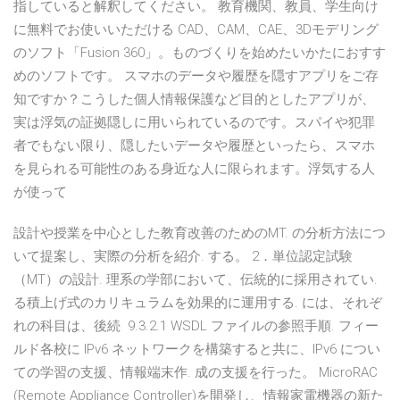
指していると解釈してください。 教育機関、教員、学生向け
に無料でお使いいただける CAD、CAM、CAE、3Dモデリング
のソフト「Fusion 360」。ものづくりを始めたいかたにおすす
めのソフトです。 スマホのデータや履歴を隠すアプリをご存
知ですか？こうした個人情報保護など目的としたアプリが、
実は浮気の証拠隠しに用いられているのです。スパイや犯罪
者でもない限り、隠したいデータや履歴といったら、スマホ
を見られる可能性のある身近な人に限られます。浮気する人
が使って
設計や授業を中心とした教育改善のためのMT. の分析方法につ
いて提案し、実際の分析を紹介. する。 2．単位認定試験
（MT）の設計. 理系の学部において、伝統的に採用されてい.
る積上げ式のカリキュラムを効果的に運用する. には、それぞ
れの科目は、後続 9.3.2.1 WSDL ファイルの参照手順. フィー
ルド各校に IPv6 ネットワークを構築すると共に、IPv6 につい
ての学習の支援、情報端末作. 成の支援を行った。 MicroRAC
(Remote Appliance Controller)を開発し、情報家電機器の新た