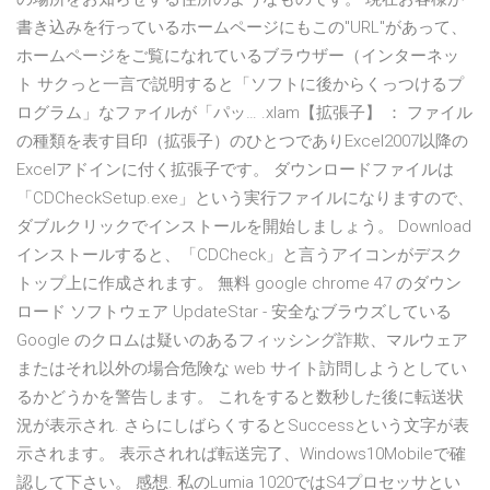
書き込みを行っているホームページにもこの"URL"があって、
ホームページをご覧になれているブラウザー（インターネッ
ト サクっと一言で説明すると「ソフトに後からくっつけるプ
ログラム」なファイルが「パッ… .xlam【拡張子】 ： ファイル
の種類を表す目印（拡張子）のひとつでありExcel2007以降の
Excelアドインに付く拡張子です。 ダウンロードファイルは
「CDCheckSetup.exe」という実行ファイルになりますので、
ダブルクリックでインストールを開始しましょう。 Download
インストールすると、「CDCheck」と言うアイコンがデスク
トップ上に作成されます。 無料 google chrome 47 のダウン
ロード ソフトウェア UpdateStar - 安全なブラウズしている
Google のクロムは疑いのあるフィッシング詐欺、マルウェア
またはそれ以外の場合危険な web サイト訪問しようとしてい
るかどうかを警告します。 これをすると数秒した後に転送状
況が表示され. さらにしばらくするとSuccessという文字が表
示されます。 表示されれば転送完了、Windows10Mobileで確
認して下さい。 感想. 私のLumia 1020ではS4プロセッサとい