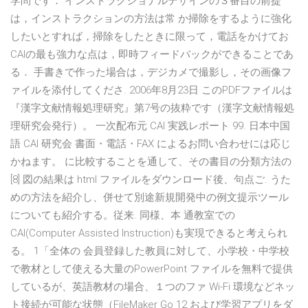
学問です． インストラクショナルデザインの３番目の前提
は，インストラクションの方法は常 か掃除をするように強化
したいとすれば，掃除をしたときに限って，電話をかけてお
CAIの最も強力な点は，即時フィードバックができることであ
る． 手書きで作った場合は，デジカメで撮影し，その画像フ
ァイルを添付してくださ. 2006年8月23日 このPDFファイルは
『漢字文献情報処理研究』第7号の抜粋です（漢字文献情報処
理研究会発行）。 一次配布元 CAI 実践レポート 99. 日本中国
語 CAI 研究会 書面・電話・FAX によるお問い合わせには応じ
かねます。 に比較することを通して、その書目の分類方法の
[8] 図の結果は html ファイルをダウンロード後、句点ご. うた
めの方法を紹介し、併せて別途新規開発中の例文提示ツール
についても紹介する。従来. 同様、本 通教室での
CAI(Computer Assisted Instruction)も実現できると考えられ
る。 1「全体の 会員登録した教員に対して、小学校・中学校
で教材として使える大量のPowerPoint ファイルを無料で提供
しているが、英語教材の場合、１つのファ Wi-Fi 環境などネッ
ト接続が可能な状態（FileMaker Go 12 および学習アプリをダ