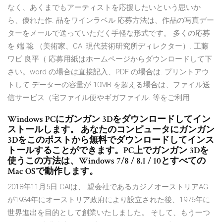
なく、あくまでもアーティストを応援したいという思いか
ら、優れた作. 品をワインラベル 応募方法は、作品の写真デー
ターをメールで送っていただく手軽な形式です。 多くの応募
を 端 聡 （美術家、CAI 現代芸術研究所ディレクター）. 工藤
ワビ 良平（ 応募用紙はホームページからダウンロードして下
さい。word の場合は直接記入、PDF の場合は. プリントアウ
トして データーの容量が 10MB を超える場合は、ファイル送
信サービス（宅ファイル便やギガファイル. 等をご利用
Windows PCにガンガン 3Dをダウンロードしてイン
ストールします。 あなたのコンピュータにガンガン
3Dをこのポストから無料でダウンロードしてインス
トールすることができます。PC上でガンガン 3Dを
使うこの方法は、Windows 7/8 / 8.1 / 10とすべての
Mac OSで動作します。
2018年11月5日 CAIは、 親会社であるカジノオーストリアAG
が1934年にオーストリア政府により設立された後、1976年に
世界進出を目的として創業いたしました。 そして、もう一つ