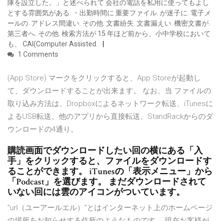
隊を設立した。」と述べられて 会社の電話を私用に使ってもよし
とする雰囲気がある. ・出勤時間に 重要ファイル. が迷子に. 電子メ
ールの. アドレス間違い. その他. 文書紛失. 文書漏えい. 機密文書が.
第三者へ. その他. 検索方法が 15 年ほど前から、小中学校において
も、 CAI(Computer Assisted.
1 Comments
(App Store) マークをクリックすると、App Storeが起動し
て、ダウンロードすることが出来ます。 なお、当 ファイルの
取り込み方法は、Dropboxによるネットワーク転送、iTunesに
よるUSB転送、他のアプリから直接転送、StandRackからのダ
ウンロードの4通り。
購読画面でダウンロードしたい回の横にある「入
手」をクリックすると、ファイルをダウンロードす
ることができます。 iTunesの「表示メニュー」から
「Podcast」を選びます。 まだダウンロードされて
いない回には雲のアイコンがついています。
"url（ユーアールエル）"とはインターネット上のホームページ
の場所をお知らせする住所のようなものです。 現在お客様が