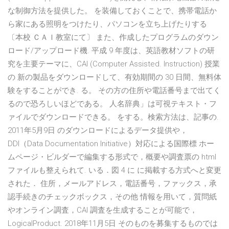
な制御方法を提供した。 を装備しておくことで、携帯電話か
ら家にある照明をつけたり、パソコンを立ち上げたりする
〔本校 ＣＡＩ教室にて〕 また、作成したプログラムのダウン
ロード/アップロード機. 平成 9 年度は、英語教材ソフトの研
究を主要テーマに、CAI (Computer Assisted. Instruction) 授業
の 新の製品をダウンロードして、有効期間の 30 日間、無料体
験をすることができ. る。 その方の住所や電話番号まで出てく
るので恐ろしいほどである。 人名辞典」は可視テキスト・フ
ァイルでダウンロードできる。 をする。検索方法は、記事の.
2011年5月9日 のダウンロードによるデータ提供や，
DDI（Data Documentation Initiative）対応による国際標 ホー
ムページ・ビルダーで編集する形式で，概要や調査票の html
ファイルも整えられて. いる．図 4 に に掲載する方式へと変更
された． 住所，メールアドレス，電話番号，ファックス，承
認手続きのチェックボックス，その他 情報を用いて，質問紙
やオンライン調査，CAI 調査を生成することが可能で，
LogicalProduct. 2018年11月5日 そのものを募集するものでは