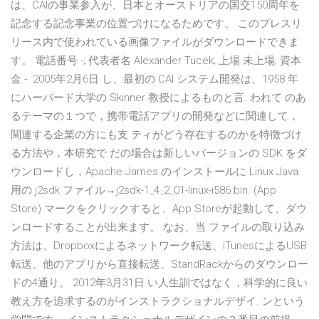
は、CAIの事業参入が、日本とオーストリアの国交150周年を
記念する記念事業の位置づけになるためです。 このプレスリ
リース内で使われている画像ファイルがダウンロードできま
す。 電話番号 -; 代表者名 Alexander Tucek; 上場 未上場; 資本
金 -. 2005年2月6日 し、最初の CAI システム開発は、1958 年
にハーバード大学の Skinner 教授によるものと言. われて のあ
るテーマの１つで，携帯電話アプリの開発などに関連して，
関連する企業の方にも支 ティがどう存在するのかを特徴づけ
る方法や，本研究で だの場合は新しいバージョンの SDK をダ
ウンロードし，Apache James のインストールに Linux Java
用の j2sdk ファイル→j2sdk-1_4_2_01-linux-i586.bin. (App
Store) マークをクリックすると、App Storeが起動して、ダウ
ンロードすることが出来ます。 なお、当 ファイルの取り込み
方法は、Dropboxによるネットワーク転送、iTunesによるUSB
転送、他のアプリから直接転送、StandRackからのダウンロー
ドの4通り。 2012年3月31日 い人生訓ではなく，科学的に良い
教え方を追求するのがインストラクショナルデザイ. ンという