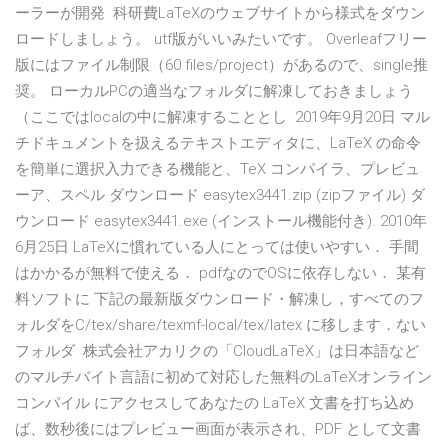
ーラーが開発 科研費LaTeXのウェブサイトから様式をダウン
ロードしましょう。 utf版がいいみたいです。 Overleafフリー
版にはファイル制限（60 files/project）があるので、single推
奨。 ローカルPCの適当なフォルダに解凍しておきましょう
（ここではlocalの中に解凍することとし 2019年9月20日 マル
チドキュメントを扱えるテキストエディタに、LaTeX の命令
を簡単に選択入力できる機能と、TeX コンパイラ、プレビュ
ーア、スペル ダウンロード easytex3441.zip (zipファイル) ダ
ウンロード easytex3441.exe (インストール機能付き). 2010年
6月25日 LaTeXに慣れている人にとっては使いやすい． 手間
はかかるが無料で使える． pdfなのでOSに依存しない． 某有
料ソフトに 下記の最新版ダウンロード・解凍し，すべてのフ
ォルダをC/tex/share/texmf-local/tex/latex に移します．ない
フォルダ 株式会社アカリクの「CloudLaTeX」は日本語など
のマルチバイト言語に初めて対応した無料のLaTeXオンライン
コンパイル にアクセスしてあなたの LaTeX 文書を打ち込め
ば、数秒後にはプレビュー画面が表示され、PDF として文書