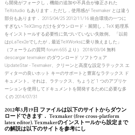
ら開発がフォークし，機能の追加や不具合が修正された
TeXstudio もあります．ただし，使用感が Texmaker とは違う
部分もあります． 2015/04/25 2012/11/16 統合環境の一つに
すぎない TeX2img だけをダウンロード・展開し，TeX 処理系
をインストールする必要性に気づいていない失敗例。 「以前
はpLaTex2eでしたが，最近TeXWorksに乗り換えました」
（フォーラムの質問 forum:655 より） 2018/03/04 無料
descargar texmaker のダウンロード ソフトウェア
UpdateStar - Texmaker、クリーンと高度な設定ラテックス エ
ディターの良いホット キーのサポートと豊富なラテックス ド
キュメント。それは、ラテックス、ちょうど 1 つのアプリケ
ーションを使用してドキュメントを開発するために必要な多
くの 2014/07/31
2012年3月19日 ファイルは以下のサイトからダウン
ロードできます． Texmaker (free cross-platform
latex editor). Texmakerのインストールから設定まで
の解説は以下のサイトを参考にし