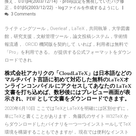
換え． 0.01β4(2003/12/14) ・proxy設定を無視していたバグ修
正． 0.01β5(2003/12/22) ・logファイルを作成するようにし
3 Comments
ライティングツール，Overleaf，LaTeX，共同執筆，大学図書
館，研究支援，文献管理ツール，論文投稿システム，学術情
報流通，. ORCID 機関版を契約して. いれば，利用者は無料で
「Pro」を利用できる。 が提供する公式フォーマットをダウン
ロードできれ.
株式会社アカリクの「CloudLaTeX」は日本語などの
マルチバイト言語に初めて対応した無料のLaTeXオ
ンラインコンパイル にアクセスしてあなたの LaTeX
文書を打ち込めば、数秒後にはプレビュー画面が表
示され、PDF として文書をダウンロードできます。
2020年6月10日 ここではTeXとLaTeXを明確には区別せずに，
単にTeXと書くことがあります． 角藤氏のサイト W32TeX か
らダウンロードしたバイナリを一つ一つインストールしてTeX
環境を構築することもできますが， 現在では便利なインスト