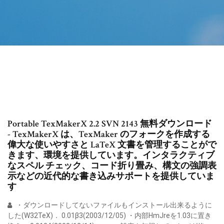
Portable TexMakerX 2.2 SVN 2143 無料ダウンロード
- TexMakerX は、TexMaker のフォークを作成する
偉大な使いやすさと LaTeX 文書を管理することがで
きます、環境を提供しています。インタラクティブ
なスペル チェック、コード折り畳み、構文の強調表
示などの近代的な書き込みサポートを提供していま
す
・ダウンロードしてないファイルもインストール出来るように
した(W32TeX)． 0.01β3(2003/12/05) ・内部HmJreを1.03に置き