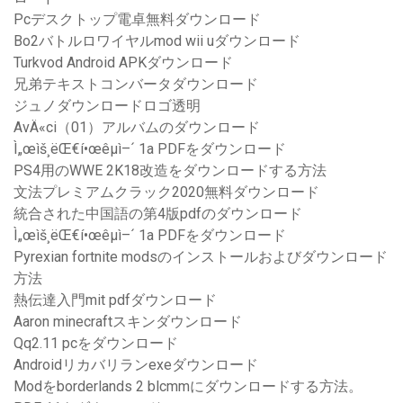
Pcデスクトップ電卓無料ダウンロード
Bo2バトルロワイヤルmod wii uダウンロード
Turkvod Android APKダウンロード
兄弟テキストコンバータダウンロード
ジュノダウンロードロゴ透明
AvÄ«ci（01）アルバムのダウンロード
Ì„œìš¸ëŒ€í•œêµ­ì–´ 1a PDFをダウンロード
PS4用のWWE 2K18改造をダウンロードする方法
文法プレミアムクラック2020無料ダウンロード
統合された中国語の第4版pdfのダウンロード
Ì„œìš¸ëŒ€í•œêµ­ì–´ 1a PDFをダウンロード
Pyrexian fortnite modsのインストールおよびダウンロード
方法
熱伝達入門mit pdfダウンロード
Aaron minecraftスキンダウンロード
Qq2.11 pcをダウンロード
Androidリカバリランexeダウンロード
Modをborderlands 2 blcmmにダウンロードする方法。