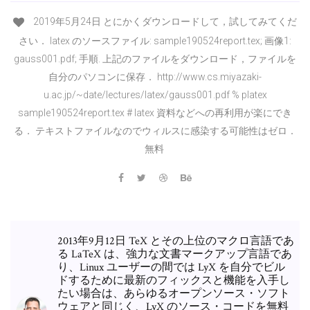
2019年5月24日 とにかくダウンロードして，試してみてくだ
さい． latex のソースファイル: sample190524report.tex; 画像1:
gauss001.pdf; 手順. 上記のファイルをダウンロード，ファイルを
自分のパソコンに保存． http://www.cs.miyazaki-
u.ac.jp/~date/lectures/latex/gauss001.pdf % platex
sample190524report.tex # latex 資料などへの再利用が楽にでき
る． テキストファイルなのでウィルスに感染する可能性はゼロ．
無料
2013年9月12日 TeX とその上位のマクロ言語であ
る LaTeX は、強力な文書マークアップ言語であ
り、Linux ユーザーの間では LyX を自分でビル
ドするために最新のフィックスと機能を入手し
たい場合は、あらゆるオープンソース・ソフト
ウェアと同じく、LyX のソース・コードを無料