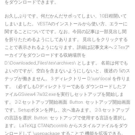
をダウンロードできます。
お久しぶりです。何だかんだサボってしまい、10日程開いて
しまいました。 VESTAのインストールから使い方、エラーに
関することについてです。なお、今回の記事は一部見出し間
を折りたためるようにしてあります。 見出しをクリックする
ことで表示されるようになります。詳細は記事文末へ 2 Texア
ーカイブをダウンロードする収納場所を
D:\Downloaded_Files\tex\archives\ とします。 名前は何でも
よいのですが、空白を含まないようにしないと、後述の 5のス
テップが働きません。 3 ディレクトリー D:\usr\local を作りま
す。（必ずしもDディレクトリーである ダウンロードしたフ
ァイルGSview4.7w32.exeを実行しセットアップを開始しま
す。 2-2.セットアップ開始画面. Button. セットアップ開始画面
です。Setupボタンを押し、次へ進みます。 2-3.セットアップ
の言語を選択. Button. セットアップで使用する言語を選択し
ます。 LaTeXは CTANのcontrib からスタイルファイルをダウ
ンロードして \usepackage することで 機能を拡張できる。