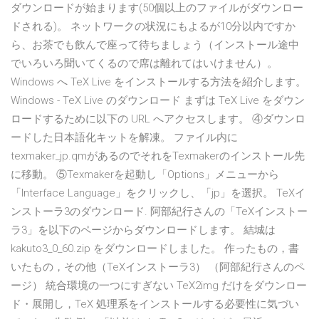
ダウンロードが始まります(50個以上のファイルがダウンロー
ドされる)。 ネットワークの状況にもよるが10分以内ですか
ら、お茶でも飲んで座って待ちましょう（インストール途中
でいろいろ聞いてくるので席は離れてはいけません）。
Windows へ TeX Live をインストールする方法を紹介します。
Windows - TeX Live のダウンロード まずは TeX Live をダウン
ロードするために以下の URL へアクセスします。 ④ダウンロ
ードした日本語化キットを解凍。 ファイル内に
texmaker_jp.qmがあるのでそれをTexmakerのインストール先
に移動。 ⑤Texmakerを起動し「Options」メニューから
「Interface Language」をクリックし、「jp」を選択。 TeXイ
ンストーラ3のダウンロード. 阿部紀行さんの「TeXインストー
ラ3」を以下のページからダウンロードします。 結城は
kakuto3_0_60.zip をダウンロードしました。 作ったもの，書
いたもの，その他（TeXインストーラ3） （阿部紀行さんのペ
ージ） 統合環境の一つにすぎない TeX2img だけをダウンロー
ド・展開し，TeX 処理系をインストールする必要性に気づい